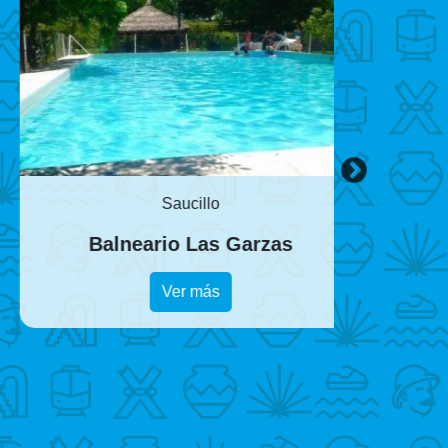
Saucillo
Balneario Las Garzas
Club Co
Ver más