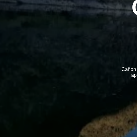
Cañón d
ap
>