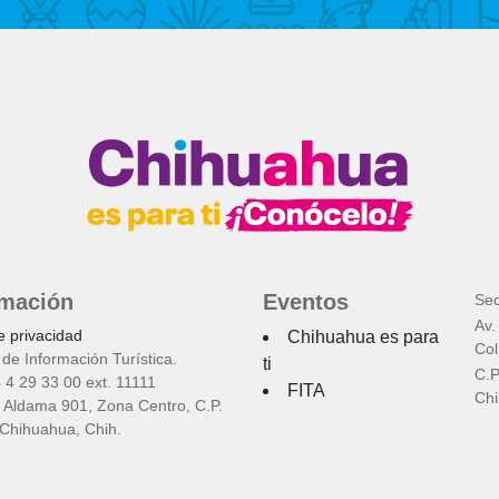
rmación
Eventos
Sec
Av.
e privacidad
Chihuahua es para
Col
de Información Turística.
ti
C.P
4 4 29 33 00 ext. 11111
FITA
Chi
 Aldama 901, Zona Centro, C.P.
Chihuahua, Chih.