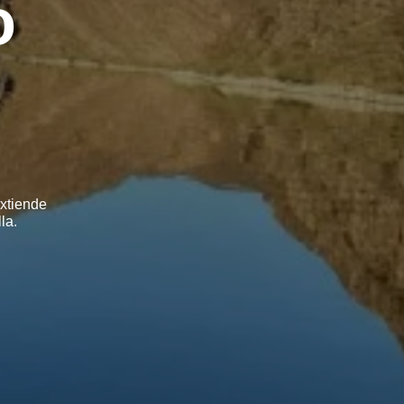
o
extiende
la.